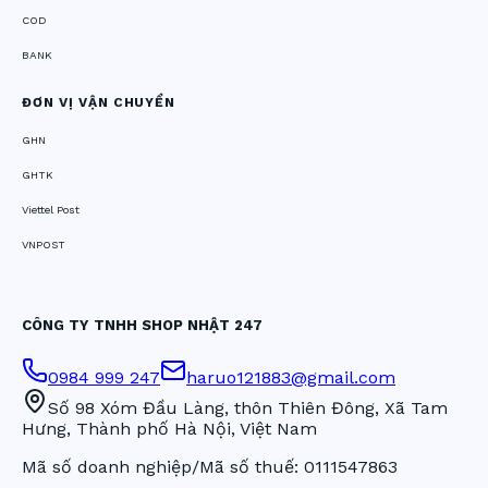
COD
BANK
ĐƠN VỊ VẬN CHUYỂN
GHN
GHTK
Viettel Post
VNPOST
CÔNG TY TNHH SHOP NHẬT 247
0984 999 247
haruo121883@gmail.com
Số 98 Xóm Đầu Làng, thôn Thiên Đông, Xã Tam
Hưng, Thành phố Hà Nội, Việt Nam
Mã số doanh nghiệp/Mã số thuế:
0111547863