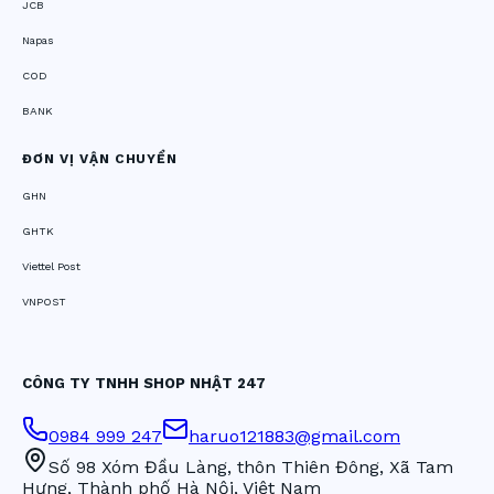
JCB
Napas
COD
BANK
ĐƠN VỊ VẬN CHUYỂN
GHN
GHTK
Viettel Post
VNPOST
CÔNG TY TNHH SHOP NHẬT 247
0984 999 247
haruo121883@gmail.com
Số 98 Xóm Đầu Làng, thôn Thiên Đông, Xã Tam
Hưng, Thành phố Hà Nội, Việt Nam