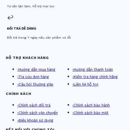
Tư vấn tận tâm, hỗ trợ mọi lúc
↩️
ĐỔI TRẢ DỄ DÀNG
Đổi trả trong 7 ngày nếu sản phẩm có lỗi
HỖ TRỢ KHÁCH HÀNG
›
Hướng dẫn mua hàng
›
Hướng dẫn thanh toán
›
Tra cứu đơn hàng
›
Kiểm tra hàng chính hãng
›
Câu hỏi thường gặp
›
Liên hệ hỗ trợ
CHÍNH SÁCH
›
Chính sách đổi trả
›
Chính sách bảo hành
›
Chính sách vận chuyển
›
Chính sách bảo mật
›
Điều khoản sử dụng
KẾT NỐI VỚI CHÚNG TÔI