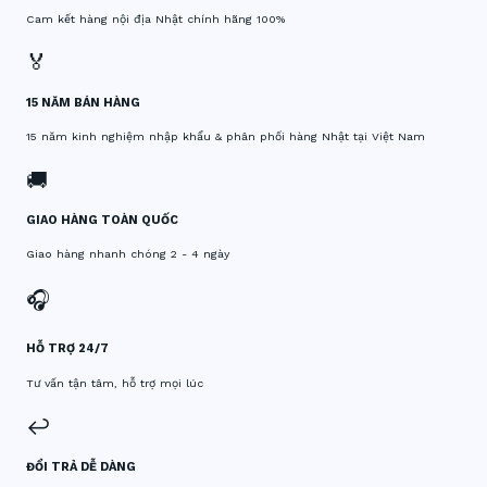
Cam kết hàng nội địa Nhật chính hãng 100%
🏅
15 NĂM BÁN HÀNG
15 năm kinh nghiệm nhập khẩu & phân phối hàng Nhật tại Việt Nam
🚚
GIAO HÀNG TOÀN QUỐC
Giao hàng nhanh chóng 2 - 4 ngày
🎧
HỖ TRỢ 24/7
Tư vấn tận tâm, hỗ trợ mọi lúc
↩️
ĐỔI TRẢ DỄ DÀNG