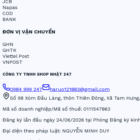
JCB
Napas
COD
BANK
ĐƠN VỊ VẬN CHUYỂN
GHN
GHTK
Viettel Post
VNPOST
CÔNG TY TNHH SHOP NHẬT 247
0984 999 247
haruo121883@gmail.com
Số 98 Xóm Đầu Làng, thôn Thiên Đông, Xã Tam Hưng,
Mã số doanh nghiệp/Mã số thuế:
0111547863
Đăng ký lần đầu ngày
24/06/2026
tại Phòng Đăng ký kinh
Đại diện theo pháp luật:
NGUYỄN MINH DUY