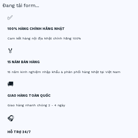
Đang tải form...
✅
100% HÀNG CHÍNH HÃNG NHẬT
Cam kết hàng nội địa Nhật chính hãng 100%
🏅
15 NĂM BÁN HÀNG
15 năm kinh nghiệm nhập khẩu & phân phối hàng Nhật tại Việt Nam
🚚
GIAO HÀNG TOÀN QUỐC
Giao hàng nhanh chóng 2 - 4 ngày
🎧
HỖ TRỢ 24/7