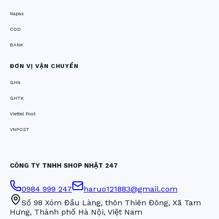
Napas
COD
BANK
ĐƠN VỊ VẬN CHUYỂN
GHN
GHTK
Viettel Post
VNPOST
CÔNG TY TNHH SHOP NHẬT 247
0984 999 247
haruo121883@gmail.com
Số 98 Xóm Đầu Làng, thôn Thiên Đông, Xã Tam
Hưng, Thành phố Hà Nội, Việt Nam