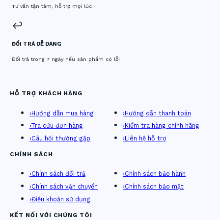
Tư vấn tận tâm, hỗ trợ mọi lúc
↩️
ĐỔI TRẢ DỄ DÀNG
Đổi trả trong 7 ngày nếu sản phẩm có lỗi
HỖ TRỢ KHÁCH HÀNG
›
Hướng dẫn mua hàng
›
Hướng dẫn thanh toán
›
Tra cứu đơn hàng
›
Kiểm tra hàng chính hãng
›
Câu hỏi thường gặp
›
Liên hệ hỗ trợ
CHÍNH SÁCH
›
Chính sách đổi trả
›
Chính sách bảo hành
›
Chính sách vận chuyển
›
Chính sách bảo mật
›
Điều khoản sử dụng
KẾT NỐI VỚI CHÚNG TÔI