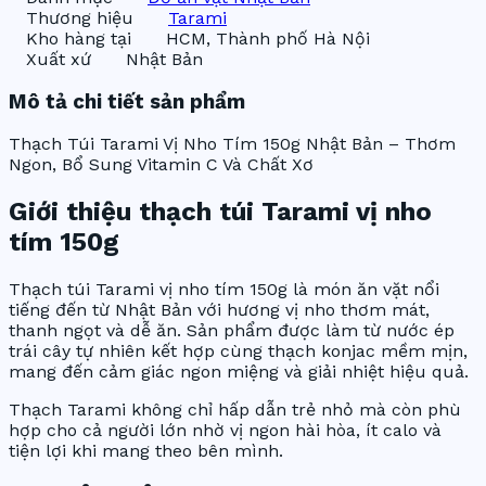
Thương hiệu
Tarami
Kho hàng tại
HCM, Thành phố Hà Nội
Xuất xứ
Nhật Bản
Mô tả chi tiết sản phẩm
Thạch Túi Tarami Vị Nho Tím 150g Nhật Bản – Thơm
Ngon, Bổ Sung Vitamin C Và Chất Xơ
Giới thiệu thạch túi Tarami vị nho
tím 150g
Thạch túi Tarami vị nho tím 150g là món ăn vặt nổi
tiếng đến từ Nhật Bản với hương vị nho thơm mát,
thanh ngọt và dễ ăn. Sản phẩm được làm từ nước ép
trái cây tự nhiên kết hợp cùng thạch konjac mềm mịn,
mang đến cảm giác ngon miệng và giải nhiệt hiệu quả.
Thạch Tarami không chỉ hấp dẫn trẻ nhỏ mà còn phù
hợp cho cả người lớn nhờ vị ngon hài hòa, ít calo và
tiện lợi khi mang theo bên mình.