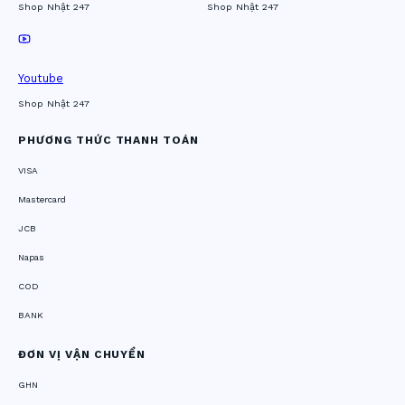
Shop Nhật 247
Shop Nhật 247
Youtube
Shop Nhật 247
PHƯƠNG THỨC THANH TOÁN
VISA
Mastercard
JCB
Napas
COD
BANK
ĐƠN VỊ VẬN CHUYỂN
GHN