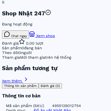
S
Shop Nhật 247
Đang hoạt động
Xem shop
Chat ngay
Đánh giá
0.0
0
lượt
Sản phẩm
0
đang bán
Theo dõi
0
người
Tham gia
Mới tham gia
trên hệ thống
Sản phẩm tương tự
Xem thêm
Thông tin sản phẩm
Đánh giá (0)
Thông tin cơ bản
Mã sản phẩm (SKU)
4955129012754
Danh mục
Đồ ăn vặt Nhật Bản