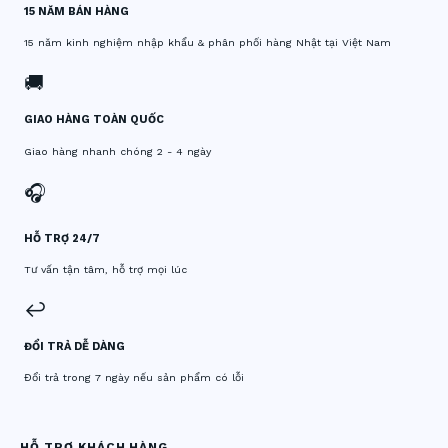
15 NĂM BÁN HÀNG
15 năm kinh nghiệm nhập khẩu & phân phối hàng Nhật tại Việt Nam
🚚
GIAO HÀNG TOÀN QUỐC
Giao hàng nhanh chóng 2 - 4 ngày
🎧
HỖ TRỢ 24/7
Tư vấn tận tâm, hỗ trợ mọi lúc
↩️
ĐỔI TRẢ DỄ DÀNG
Đổi trả trong 7 ngày nếu sản phẩm có lỗi
HỖ TRỢ KHÁCH HÀNG