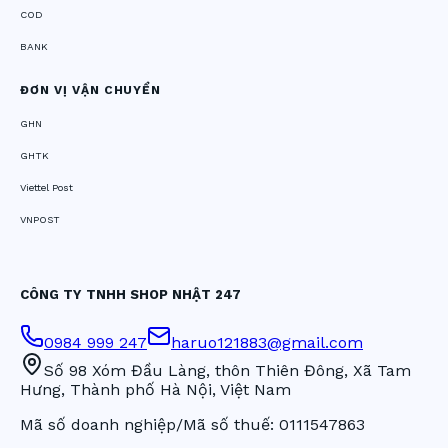
COD
BANK
ĐƠN VỊ VẬN CHUYỂN
GHN
GHTK
Viettel Post
VNPOST
CÔNG TY TNHH SHOP NHẬT 247
0984 999 247
haruo121883@gmail.com
Số 98 Xóm Đầu Làng, thôn Thiên Đông, Xã Tam
Hưng, Thành phố Hà Nội, Việt Nam
Mã số doanh nghiệp/Mã số thuế:
0111547863