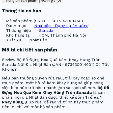
Thông tin sản phẩm
Đánh giá (0)
Thông tin cơ bản
Mã sản phẩm (SKU)
4973430014601
Danh mục
Nhà bếp - Dụng cụ ăn uống
Thương hiệu
Sanada
Kho hàng tại
HCM, Thành phố Hà Nội
Xuất xứ
Nhật Bản
Mô tả chi tiết sản phẩm
Review Bộ Rổ Đựng Hoa Quả Kèm Khay Hứng Tròn
Sanada Nội Địa Nhật Bản (JAN 4973430014601) Có Tốt
Không?
Nếu bạn thường xuyên rửa rau, trái cây hoặc sơ chế
thực phẩm, một bộ rổ kèm khay hứng sẽ giúp công
việc bếp núc trở nên nhanh gọn và sạch sẽ hơn.
Bộ Rổ
Đựng Hoa Quả Kèm Khay Hứng Tròn Sanada
là sản
phẩm nội địa Nhật Bản được thiết kế gồm
1 rổ và 1
khay hứng
, giúp rửa, để ráo và trình bày thực phẩm
tiện lợi chỉ với một bộ sản phẩm.