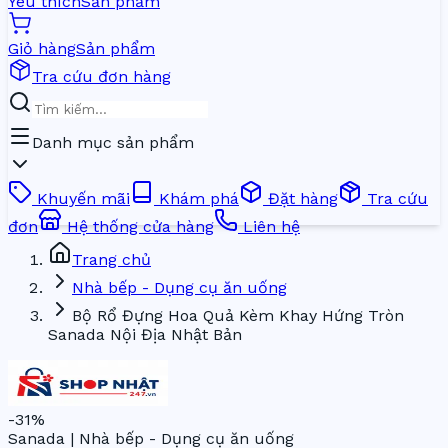
Yêu thích
Sản phẩm
Giỏ hàng
Sản phẩm
Tra cứu đơn hàng
Danh mục sản phẩm
Khuyến mãi
Khám phá
Đặt hàng
Tra cứu
đơn
Hệ thống cửa hàng
Liên hệ
Trang chủ
Nhà bếp - Dụng cụ ăn uống
Bộ Rổ Đựng Hoa Quả Kèm Khay Hứng Tròn
Sanada Nội Địa Nhật Bản
-
31
%
Sanada | Nhà bếp - Dụng cụ ăn uống