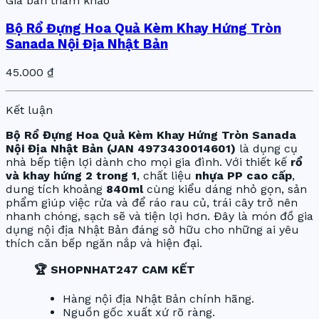
Giá bán tham khảo
Bộ Rổ Đựng Hoa Quả Kèm Khay Hứng Tròn
Sanada Nội Địa Nhật Bản
45.000 ₫
Kết luận
Bộ Rổ Đựng Hoa Quả Kèm Khay Hứng Tròn Sanada
Nội Địa Nhật Bản (JAN 4973430014601)
là dụng cụ
nhà bếp tiện lợi dành cho mọi gia đình. Với thiết kế
rổ
và khay hứng 2 trong 1
, chất liệu
nhựa PP cao cấp
,
dung tích khoảng
840ml
cùng kiểu dáng nhỏ gọn, sản
phẩm giúp việc rửa và để ráo rau củ, trái cây trở nên
nhanh chóng, sạch sẽ và tiện lợi hơn. Đây là món đồ gia
dụng nội địa Nhật Bản đáng sở hữu cho những ai yêu
thích căn bếp ngăn nắp và hiện đại.
🏆 SHOPNHAT247 CAM KẾT
Hàng nội địa Nhật Bản chính hãng.
Nguồn gốc xuất xứ rõ ràng.