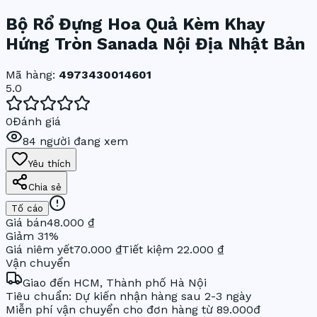
Bộ Rổ Đựng Hoa Quả Kèm Khay
Hứng Tròn Sanada Nội Địa Nhật Bản
Mã hàng:
4973430014601
5.0
0
Đánh giá
84
người đang xem
Yêu thích
Chia sẻ
Tố cáo
Giá bán
48.000 ₫
Giảm
31
%
Giá niêm yết
70.000 ₫
Tiết kiệm
22.000 ₫
Vận chuyển
Giao đến
HCM, Thành phố Hà Nội
Tiêu chuẩn: Dự kiến nhận hàng sau 2-3 ngày
Miễn phí vận chuyển cho đơn hàng từ 89.000đ