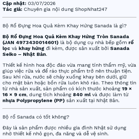
Cập nhật:
03/07/2026
Tác giả:
Chuyên gia nội dung ShopNhat247
Bộ Rổ Đựng Hoa Quả Kèm Khay Hứng Sanada là gì?
Bộ Rổ Đựng Hoa Quả Kèm Khay Hứng Tròn Sanada
(JAN 4973430014601)
là bộ dụng cụ nhà bếp gồm
rổ
lọc
và
khay hứng
đi kèm, được sản xuất bởi
Sanada
Seiko – Nhật Bản
.
Thiết kế hình hoa độc đáo vừa mang tính thẩm mỹ, vừa
giúp việc rửa và để ráo thực phẩm trở nên thuận tiện.
Sau khi rửa, nước sẽ chảy xuống khay bên dưới, giữ
cho mặt bàn hoặc bồn rửa luôn khô ráo. Theo thông tin
từ nhà sản xuất, sản phẩm có kích thước khoảng
19 ×
16 × 9 cm
, dung tích khoảng
840 ml
và được làm từ
nhựa Polypropylene (PP)
sản xuất tại Nhật Bản.
Bộ rổ Sanada có tốt không?
Đây là sản phẩm được nhiều gia đình Nhật sử dụng
nhờ thiết kế nhỏ gọn, đa năng và dễ vệ sinh.