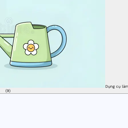
Dụng cụ là
(
9
)